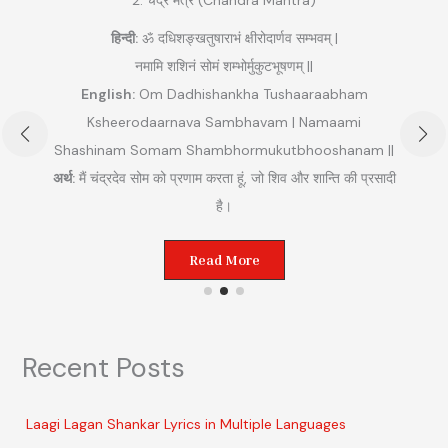
हिन्दी:
ॐ दधिशङ्खतुषाराभं क्षीरोदार्णव सम्भवम् |
नमामि शशिनं सोमं शम्भोर्मुकुटभूषणम् ||
English:
Om Dadhishankha Tushaaraabham
Ksheerodaarnava Sambhavam | Namaami
Shashinam Somam Shambhormukutbhooshanam ||
अ
अर्थ:
मैं चंद्रदेव सोम को प्रणाम करता हूं, जो शिव और शान्ति की प्रसादी
ुम
है।
Read More
Recent Posts
Laagi Lagan Shankar Lyrics in Multiple Languages