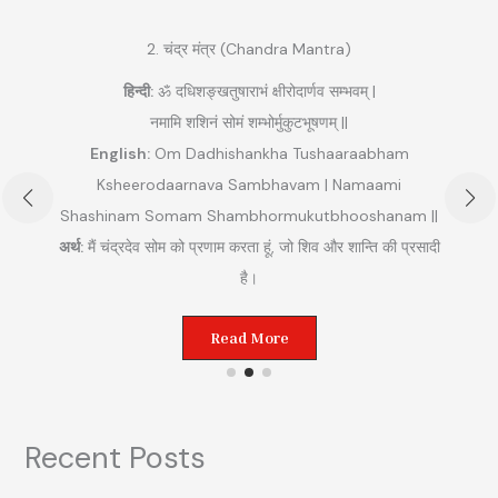
2. चंद्र मंत्र (Chandra Mantra)
हिन्दी:
ॐ दधिशङ्खतुषाराभं क्षीरोदार्णव सम्भवम् |
नमामि शशिनं सोमं शम्भोर्मुकुटभूषणम् ||
English:
Om Dadhishankha Tushaaraabham
Ksheerodaarnava Sambhavam | Namaami
Shashinam Somam Shambhormukutbhooshanam ||
अ
अर्थ:
मैं चंद्रदेव सोम को प्रणाम करता हूं, जो शिव और शान्ति की प्रसादी
ुम
है।
Read More
Recent Posts