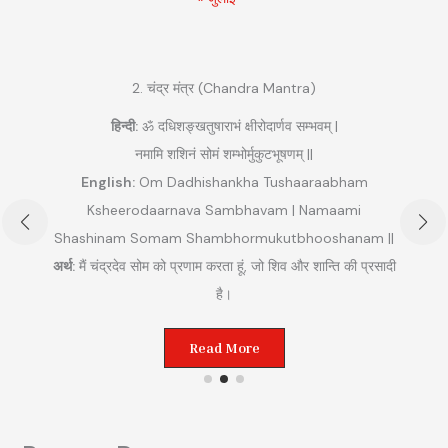
2. चंद्र मंत्र (Chandra Mantra)
हिन्दी:
ॐ दधिशङ्खतुषाराभं क्षीरोदार्णव सम्भवम् |
नमामि शशिनं सोमं शम्भोर्मुकुटभूषणम् ||
English:
Om Dadhishankha Tushaaraabham
Ksheerodaarnava Sambhavam | Namaami
Shashinam Somam Shambhormukutbhooshanam ||
अ
अर्थ:
मैं चंद्रदेव सोम को प्रणाम करता हूं, जो शिव और शान्ति की प्रसादी
ुम
है।
Read More