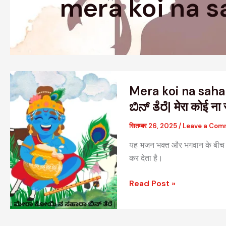
mera koi na s
Mera
Mera koi na saha
koi
na
ಬಿನ್ ತೆರೆ| मेरा कोई ना 
sahara
सितम्बर 26, 2025
/
Leave a Com
bin
tere
यह भजन भक्त और भगवान के बीच अट
|
कर देता है।
ಮೇರಾ
ಕೋಯಿ
Read Post »
ನ
ಸಹಾರಾ
ಬಿನ್