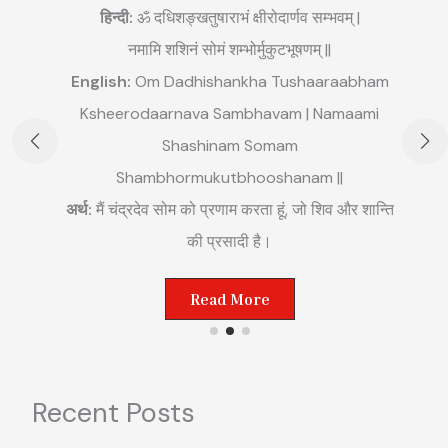
हिन्दी:
ॐ दधिशङ्खतुषाराभं क्षीरोदार्णव सम्भवम् |
नमामि शशिनं सोमं शम्भोर्मुकुटभूषणम् ||
English:
Om Dadhishankha Tushaaraabham
E
Ksheerodaarnava Sambhavam | Namaami
m
Shashinam Somam
||
अ
Shambhormukutbhooshanam ||
म
अर्थ:
मैं चंद्रदेव सोम को प्रणाम करता हूं, जो शिव और शान्ति
ष्ट
की प्रसादी है।
Read More
Recent Posts