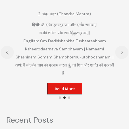
2. चंद्र मंत्र (Chandra Mantra)
हिन्दी:
ॐ दधिशङ्खतुषाराभं क्षीरोदार्णव सम्भवम् |
नमामि शशिनं सोमं शम्भोर्मुकुटभूषणम् ||
English:
Om Dadhishankha Tushaaraabham
Ksheerodaarnava Sambhavam | Namaami
Shashinam Somam Shambhormukutbhooshanam ||
अ
अर्थ:
मैं चंद्रदेव सोम को प्रणाम करता हूं, जो शिव और शान्ति की प्रसादी
ुम
है।
Read More
Recent Posts