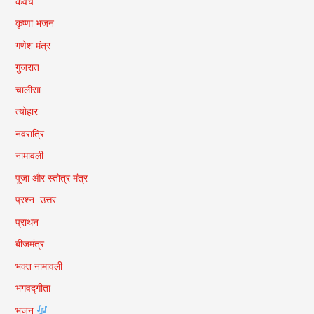
कवच
कृष्णा भजन
गणेश मंत्र
गुजरात
चालीसा
त्योहार
नवरात्रि
नामावली
पूजा और स्तोत्र मंत्र
प्रश्न-उत्तर
प्राथन
बीजमंत्र
भक्त नामावली
भगवद्गीता
भजन