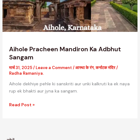
Aihole Pracheen Mandiron Ka Adbhut
Sangam
मार्च 31, 2025
/
Leave a Comment
/
आस्था के रंग
,
कर्नाटक मंदिर
/
Radha Ramaniya.
Aihole dekhiye pehle ki sanskriti aur unki kalkruti ka ek naya
rup ek bhakti aur jyna ka sangam.
Read Post »