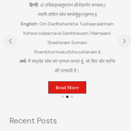
हिन्दी:
ॐ दधिशङ्खतुषाराभं क्षीरोदार्णव सम्भवम् |
नमामि शशिनं सोमं शम्भोर्मुकुटभूषणम् ||
English:
Om Dadhishankha Tushaaraabham
E
Ksheerodaarnava Sambhavam | Namaami
m
Shashinam Somam
||
अ
Shambhormukutbhooshanam ||
म
अर्थ:
मैं चंद्रदेव सोम को प्रणाम करता हूं, जो शिव और शान्ति
ष्ट
की प्रसादी है।
Read More
Recent Posts