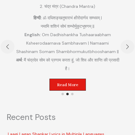
2. चंद्र मंत्र (Chandra Mantra)
हिन्दी:
ॐ दधिशङ्खतुषाराभं क्षीरोदार्णव सम्भवम् |
नमामि शशिनं सोमं शम्भोर्मुकुटभूषणम् ||
English:
Om Dadhishankha Tushaaraabham
Ksheerodaarnava Sambhavam | Namaami
Shashinam Somam Shambhormukutbhooshanam ||
अ
अर्थ:
मैं चंद्रदेव सोम को प्रणाम करता हूं, जो शिव और शान्ति की प्रसादी
ुम
है।
Read More
Recent Posts
Laagi Lagan Shankar Lyrics in Multiple Languages