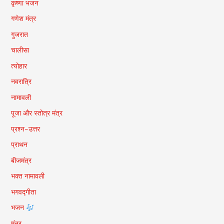
कृष्णा भजन
गणेश मंत्र
गुजरात
चालीसा
त्योहार
नवरात्रि
नामावली
पूजा और स्तोत्र मंत्र
प्रश्न-उत्तर
प्राथन
बीजमंत्र
भक्त नामावली
भगवद्गीता
भजन
मंत्र