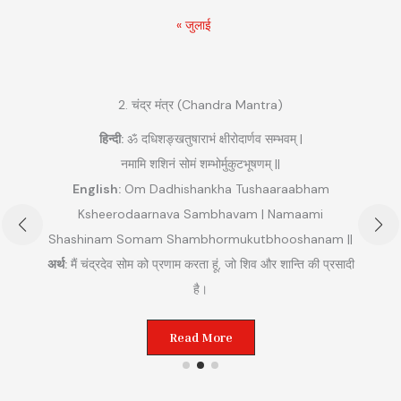
« जुलाई
2. चंद्र मंत्र (Chandra Mantra)
हिन्दी:
ॐ दधिशङ्खतुषाराभं क्षीरोदार्णव सम्भवम् |
नमामि शशिनं सोमं शम्भोर्मुकुटभूषणम् ||
English:
Om Dadhishankha Tushaaraabham
Ksheerodaarnava Sambhavam | Namaami
Shashinam Somam Shambhormukutbhooshanam ||
अ
अर्थ:
मैं चंद्रदेव सोम को प्रणाम करता हूं, जो शिव और शान्ति की प्रसादी
ुम
है।
Read More