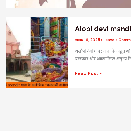
Alopi
Alopi devi mandir 
devi
mandir
नवम्बर 16, 2025
/
Leave a Comm
माता
अलौपी देवी मंदिर माता के अद्भुत 
के
चमत्कार और आध्यात्मिक अनुभव म
अलौकिक
स्वरूप
Read Post »
की
अनोखी
कहानी