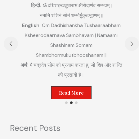
हिन्दी:
ॐ दधिशङ्खतुषाराभं क्षीरोदार्णव सम्भवम् |
नमामि शशिनं सोमं शम्भोर्मुकुटभूषणम् ||
English:
Om Dadhishankha Tushaaraabham
E
Ksheerodaarnava Sambhavam | Namaami
m
Shashinam Somam
||
अ
Shambhormukutbhooshanam ||
म
अर्थ:
मैं चंद्रदेव सोम को प्रणाम करता हूं, जो शिव और शान्ति
ष्ट
की प्रसादी है।
Read More
Recent Posts