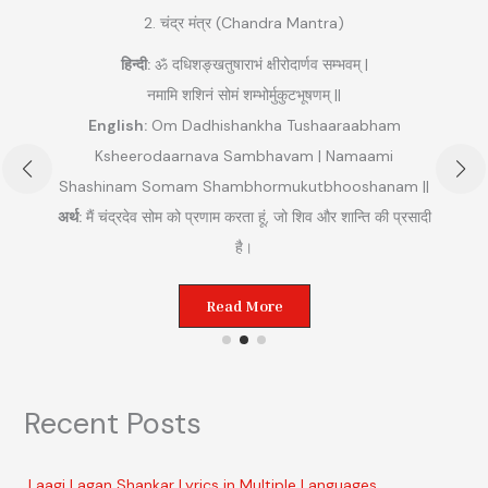
2. चंद्र मंत्र (Chandra Mantra)
हिन्दी:
ॐ दधिशङ्खतुषाराभं क्षीरोदार्णव सम्भवम् |
नमामि शशिनं सोमं शम्भोर्मुकुटभूषणम् ||
English:
Om Dadhishankha Tushaaraabham
Ksheerodaarnava Sambhavam | Namaami
Shashinam Somam Shambhormukutbhooshanam ||
अ
अर्थ:
मैं चंद्रदेव सोम को प्रणाम करता हूं, जो शिव और शान्ति की प्रसादी
ुम
है।
Read More
Recent Posts
Laagi Lagan Shankar Lyrics in Multiple Languages