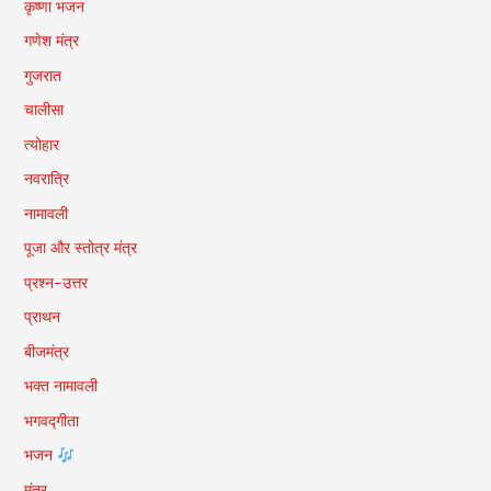
कृष्णा भजन
गणेश मंत्र
गुजरात
चालीसा
त्योहार
नवरात्रि
नामावली
पूजा और स्तोत्र मंत्र
प्रश्न-उत्तर
प्राथन
बीजमंत्र
भक्त नामावली
भगवद्गीता
भजन
मंत्र