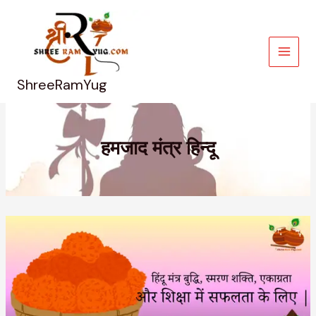
Skip
to
content
ShreeRamYug
हमजाद मंत्र हिन्दू
Hindu
Mantra
हिंदू
मंत्र
बुद्धि,
स्मरण