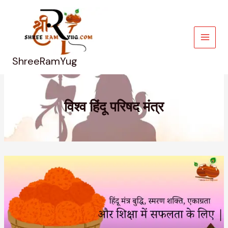
Skip
to
content
ShreeRamYug
विश्व हिंदू परिषद मंत्र
Hindu
Mantra
हिंदू
मंत्र
बुद्धि,
स्मरण