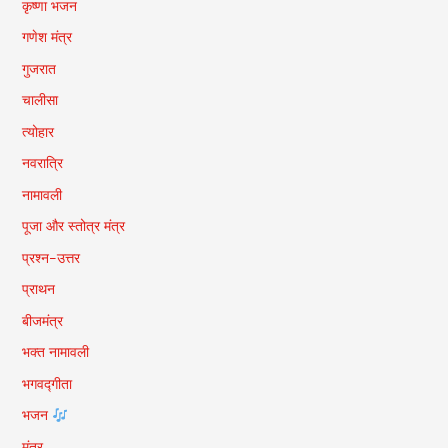
कृष्णा भजन
गणेश मंत्र
गुजरात
चालीसा
त्योहार
नवरात्रि
नामावली
पूजा और स्तोत्र मंत्र
प्रश्न-उत्तर
प्राथन
बीजमंत्र
भक्त नामावली
भगवद्गीता
भजन
मंत्र