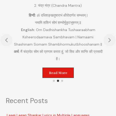
2. चंद्र मंत्र (Chandra Mantra)
हिन्दी:
ॐ दधिशङ्खतुषाराभं क्षीरोदार्णव सम्भवम् |
नमामि शशिनं सोमं शम्भोर्मुकुटभूषणम् ||
English:
Om Dadhishankha Tushaaraabham
Ksheerodaarnava Sambhavam | Namaami
Shashinam Somam Shambhormukutbhooshanam ||
अ
अर्थ:
मैं चंद्रदेव सोम को प्रणाम करता हूं, जो शिव और शान्ति की प्रसादी
ुम
है।
Read More
Recent Posts
Laagi Lagan Shankar Lyrics in Multiple Languages