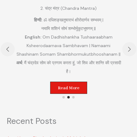
2. चंद्र मंत्र (Chandra Mantra)
हिन्दी:
ॐ दधिशङ्खतुषाराभं क्षीरोदार्णव सम्भवम् |
नमामि शशिनं सोमं शम्भोर्मुकुटभूषणम् ||
English:
Om Dadhishankha Tushaaraabham
Ksheerodaarnava Sambhavam | Namaami
Shashinam Somam Shambhormukutbhooshanam ||
अ
अर्थ:
मैं चंद्रदेव सोम को प्रणाम करता हूं, जो शिव और शान्ति की प्रसादी
ुम
है।
Read More
Recent Posts