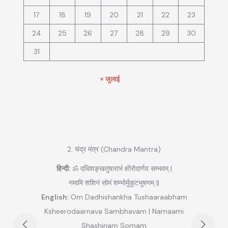
17
18
19
20
21
22
23
24
25
26
27
28
29
30
31
« जुलाई
द्र मंत्र (Chandra Mantra)
3. मंगल मंत्र (Mangal M
शङ्खतुषाराभं क्षीरोदार्णव सम्भवम् |
शशिनं सोमं शम्भोर्मुकुटभूषणम् ||
हिन्दी:
ॐ अङ्गारकाय महाभागाय मंगल
adhishankha Tushaaraabham
English:
Om Angaara
rnava Sambhavam | Namaami
Mahaabhaagaaya Mangalaay
Shashinam Somam
||