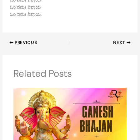
ಓಂ ನಮಃ ಶಿವಾಯ
ಓಂ ನಮಃ ಶಿವಾಯ.
PREVIOUS
NEXT
Related Posts