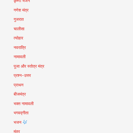
कृष्णा भजन
गणेश मंत्र
गुजरात
चालीसा
त्योहार
नवरात्रि
नामावली
पूजा और स्तोत्र मंत्र
प्रश्न-उत्तर
प्राथन
बीजमंत्र
भक्त नामावली
भगवद्गीता
भजन
मंत्र