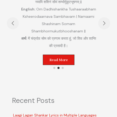
नमामि शशिनं सोमं शम्भोर्मुकुटभूषणम् ||
हि
English:
Om Dadhishankha Tushaaraabham
am
Ksheerodaarnava Sambhavam | Namaami
Maha
rim
Shashinam Somam
am ||
Shambhormukutbhooshanam ||
अर्थ:
म
म (लाल)
अर्थ:
मैं चंद्रदेव सोम को प्रणाम करता हूं, जो शिव और शान्ति
 करता
की प्रसादी है।
Read More
Recent Posts
Laagi Lagan Shankar Lyrics in Multiple Languages