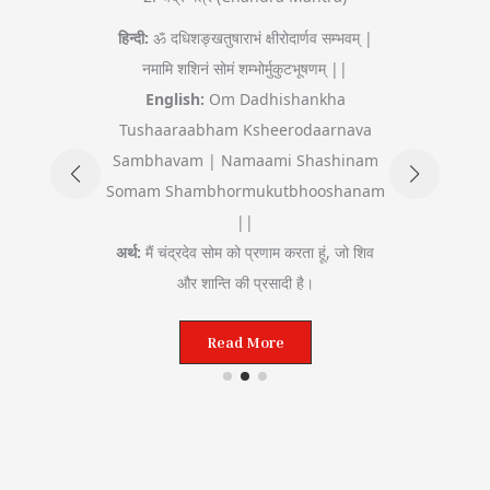
a)
हिन्दी:
ॐ दधिशङ्खतुषाराभं क्षीरोदार्णव सम्भवम् |
3.
द्युतिम् |
नमामि शशिनं सोमं शम्भोर्मुकुटभूषणम् ||
करम् ||
हिन्दी:
ॐ अ
English:
Om Dadhishankha
kaasham
En
Tushaaraabham Ksheerodaarnava
im |
Mahaab
Sambhavam | Namaami Shashinam
nam
Somam Shambhormukutbhooshanam
 ||
अर्थ:
मैं 
||
हूं, जो
अर्थ:
मैं चंद्रदेव सोम को प्रणाम करता हूं, जो शिव
ती है, और
और शान्ति की प्रसादी है।
Read More