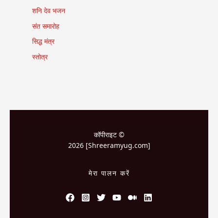
शनि देव भजन
संत समारोह
सिद्ध मंत्र
स्तोत्र
कॉपीराइट ©
2026 [Shreeramyug.com]
मेरा पालन करें