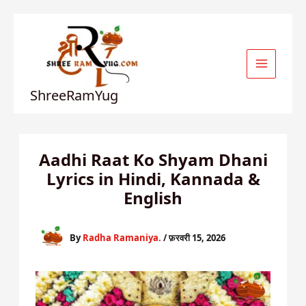
Skip
to
content
ShreeRamYug
Aadhi Raat Ko Shyam Dhani
Lyrics in Hindi, Kannada &
English
By
Radha Ramaniya.
/
फ़रवरी 15, 2026