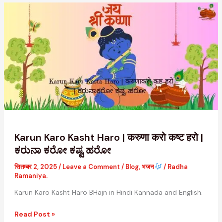
Karun
Karo
Kasht
Haro
|
करुणा
करो
कष्ट
हरो
|
ಕರುನಾ
ಕರೋ
Karun Karo Kasht Haro | करुणा करो कष्ट हरो |
ಕಷ್ಟ
ಕರುನಾ ಕರೋ ಕಷ್ಟ ಹರೋ
ಹರೋ
सितम्बर 2, 2025
/
Leave a Comment
/
Blog
,
भजन
/
Radha
Ramaniya.
Karun Karo Kasht Haro BHajn in Hindi Kannada and English.
Read Post »