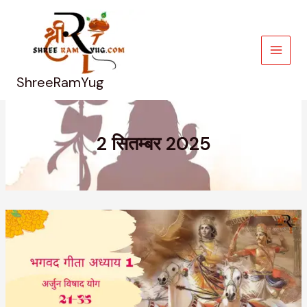
Skip
to
content
ShreeRamYug
2 सितम्बर 2025
भगवद
गीता
अध्याय
1
–
अर्जुन