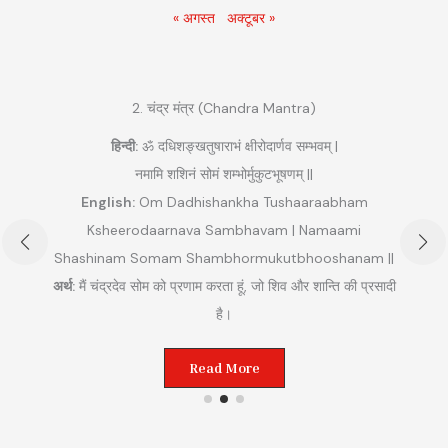
« अगस्त
अक्टूबर »
2. चंद्र मंत्र (Chandra Mantra)
हिन्दी:
ॐ दधिशङ्खतुषाराभं क्षीरोदार्णव सम्भवम् |
नमामि शशिनं सोमं शम्भोर्मुकुटभूषणम् ||
English:
Om Dadhishankha Tushaaraabham
Ksheerodaarnava Sambhavam | Namaami
Shashinam Somam Shambhormukutbhooshanam ||
अ
अर्थ:
मैं चंद्रदेव सोम को प्रणाम करता हूं, जो शिव और शान्ति की प्रसादी
ुम
है।
Read More