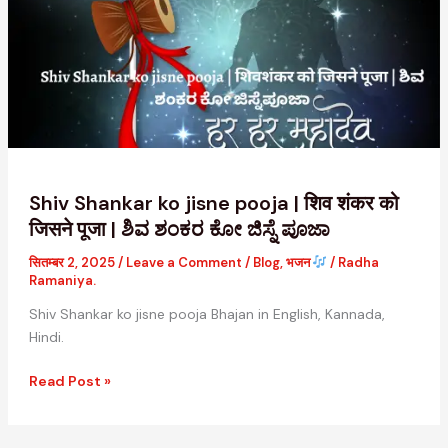
jisne
pooja
|
शिव
शंकर
को
जिसने
पूजा
|
Shiv Shankar ko jisne pooja | शिव शंकर को
ಶಿವ
जिसने पूजा | ಶಿವ ಶಂಕರ ಕೋ ಜಿಸ್ನೆ ಪೂಜಾ
ಶಂಕರ
सितम्बर 2, 2025
/
Leave a Comment
/
Blog
,
भजन
/
Radha
ಕೋ
Ramaniya.
ಜಿಸ್ನೆ
ಪೂಜಾ
Shiv Shankar ko jisne pooja Bhajan in English, Kannada,
Hindi.
Read Post »