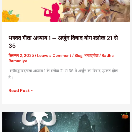
विषाद
योग
श्लोक
21
से
35
भगवद गीता अध्याय 1 – अर्जुन विषाद योग श्लोक 21 से
35
सितम्बर 2, 2025
/
Leave a Comment
/
Blog
,
भगवद्गीता
/
Radha
Ramaniya.
श्रीमद्भगवद्गीता अध्याय 1 के श्लोक 21 से 35 में अर्जुन का विषाद प्रकट होता
है।
Read Post »
Shiv
Shankar
ko