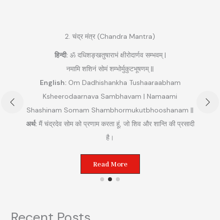
2. चंद्र मंत्र (Chandra Mantra)
हिन्दी:
ॐ दधिशङ्खतुषाराभं क्षीरोदार्णव सम्भवम् |
नमामि शशिनं सोमं शम्भोर्मुकुटभूषणम् ||
English:
Om Dadhishankha Tushaaraabham
Ksheerodaarnava Sambhavam | Namaami
Shashinam Somam Shambhormukutbhooshanam ||
अ
अर्थ:
मैं चंद्रदेव सोम को प्रणाम करता हूं, जो शिव और शान्ति की प्रसादी
ुम
है।
Read More
Recent Posts