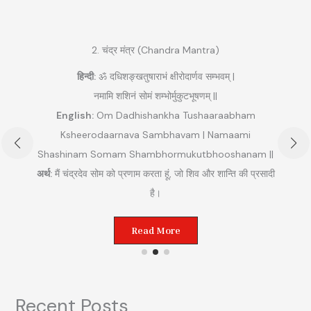
2. चंद्र मंत्र (Chandra Mantra)
हिन्दी:
ॐ दधिशङ्खतुषाराभं क्षीरोदार्णव सम्भवम् |
नमामि शशिनं सोमं शम्भोर्मुकुटभूषणम् ||
English:
Om Dadhishankha Tushaaraabham
Ksheerodaarnava Sambhavam | Namaami
Shashinam Somam Shambhormukutbhooshanam ||
अ
अर्थ:
मैं चंद्रदेव सोम को प्रणाम करता हूं, जो शिव और शान्ति की प्रसादी
ुम
है।
Read More
Recent Posts