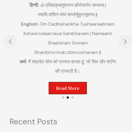
हिन्दी:
ॐ दधिशङ्खतुषाराभं क्षीरोदार्णव सम्भवम् |
नमामि शशिनं सोमं शम्भोर्मुकुटभूषणम् ||
English:
Om Dadhishankha Tushaaraabham
E
Ksheerodaarnava Sambhavam | Namaami
m
Shashinam Somam
||
अ
Shambhormukutbhooshanam ||
म
अर्थ:
मैं चंद्रदेव सोम को प्रणाम करता हूं, जो शिव और शान्ति
ष्ट
की प्रसादी है।
Read More
Recent Posts